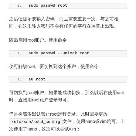
sudo passwd root
之后便提示要输入密码，而且需要重复一次。与之前相
同，在这里输入密码不会有任何的字符在屏幕上出现。
随后启用
root
账户。使用命令
sudo passwd --unlock root
便可解锁
root。要切换到这个账户，使用命令
su root
可切换到
root
账户。如果能成功切换，那么以后在使用
ssh
时，直接用
root
账户登录即可。
但是树莓派默认禁止
root
远程登录。此时需要更改
文件，使用
nano
或
vim
均可。上
/etc/ssh/sshd_config
次使用了
nano，这次可以尝试
vim：