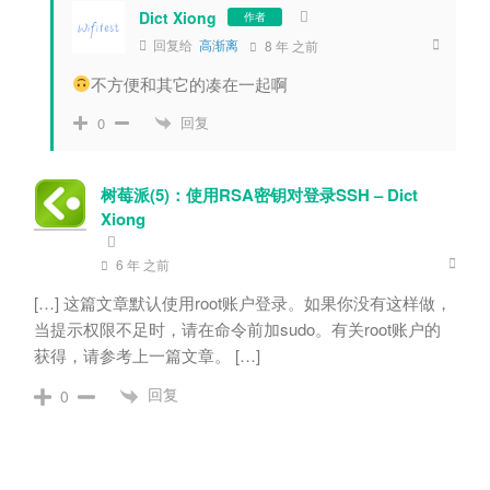
Dict Xiong
作者
回复给
高渐离
8 年 之前
不方便和其它的凑在一起啊
回复
0
树莓派
(5)：使用
RSA
密钥对登录
SSH – Dict
Xiong
6 年 之前
[…] 这篇文章默认使用
root
账户登录。如果你没有这样做，
当提示权限不足时，请在命令前加
sudo。有关
root
账户的
获得，请参考上一篇文章。 […]
回复
0