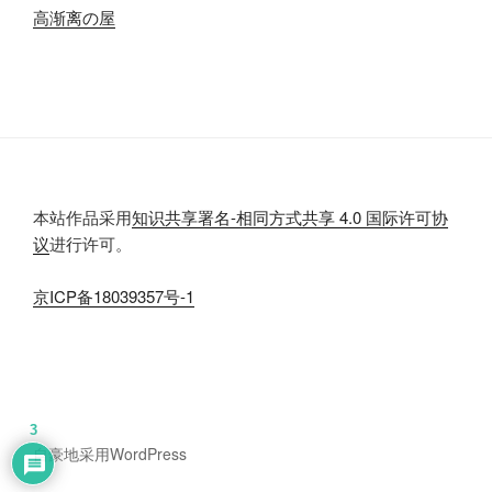
高渐离の屋
本站作品采用
知识共享署名-相同方式共享 4.0 国际许可协
议
进行许可。
京
ICP
备
18039357
号-1
3
自豪地采用
WordPress