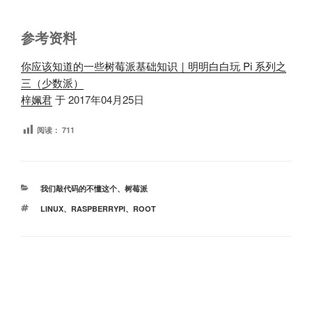
参考资料
你应该知道的一些树莓派基础知识｜明明白白玩 Pi 系列之
三（少数派）
梓姵君
于 2017
年
04
月
25
日
阅读：
711
分
我们敲代码的不懂这个
、
树莓派
类
标
LINUX
、
RASPBERRYPI
、
ROOT
签