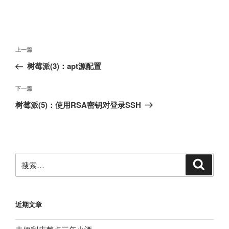
文
上
上一篇
章
一
树莓派
(3)：apt
源配置
导
篇
航
文
下
下一篇
章
一
树莓派
(5)：使用
RSA
密钥对登录
SSH
篇
文
章
搜
搜
索
索：
近期文章