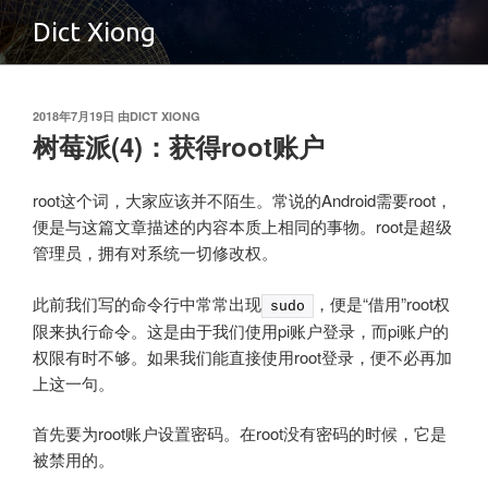
跳
Dict Xiong
至
内
容
发
2018
年
7
月
19
日
由
DICT XIONG
布
树莓派
(4)：获得
root
账户
于
root
这个词，大家应该并不陌生。常说的
Android
需要
root，
便是与这篇文章描述的内容本质上相同的事物。root
是超级
管理员，拥有对系统一切修改权。
此前我们写的命令行中常常出现
，便是
“借用”root
权
sudo
限来执行命令。这是由于我们使用
pi
账户登录，而
pi
账户的
权限有时不够。如果我们能直接使用
root
登录，便不必再加
上这一句。
首先要为
root
账户设置密码。在
root
没有密码的时候，它是
被禁用的。