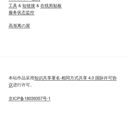
工具
&
短链接
&
在线剪贴板
服务状态监控
高渐离の屋
本站作品采用
知识共享署名-相同方式共享 4.0 国际许可协
议
进行许可。
京
ICP
备
18039357
号-1