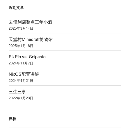
近期文章
去便利店整点三年小酒
2025
年
3
月
14
日
天堂村
Minecraft
博物馆
2025
年
1
月
18
日
PixPin vs. Snipaste
2024
年
11
月
7
日
NixOS
配置讲解
2024
年
4
月
21
日
三生三事
2022
年
1
月
23
日
归档