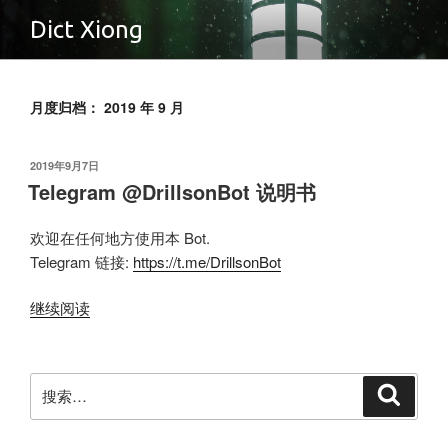
跳
Dict Xiong
至
内
容
月度归档：
2019 年 9 月
发
2019
年
9
月
7
日
布
Telegram @DrillsonBot 说明书
于
欢迎在任何地方使用本 Bot.
Telegram 链接:
https://t.me/DrillsonBot
“Telegram
继续阅读
@DrillsonBot
说
明
搜
搜
书”
索
索：