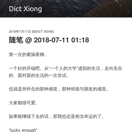
跳
Dict Xiong
至
内
容
发
2018
年
7
月
11
日
由
DICT XIONG
布
随笔 @ 2018-07-11 01:18
于
第一次的紫操夜聊。
一个好的开端吧。从
“一个人的大学”
虚拟的生活，走向实在
的、面对面的生活的一次尝试。
也就是所怀念的那种感觉，那种班级与朋友的感觉。
大家都很可爱。
如果能继续下去的话，那我也还是相当幸运的了。
“lucky enough”