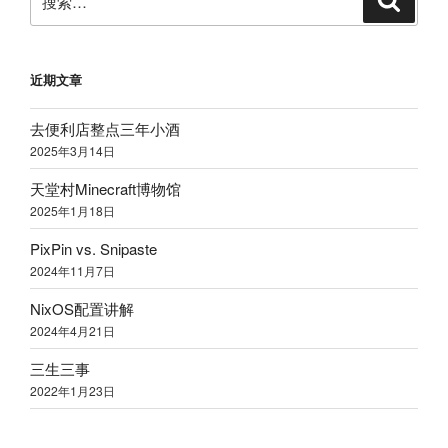
索
索：
近期文章
去便利店整点三年小酒
2025
年
3
月
14
日
天堂村
Minecraft
博物馆
2025
年
1
月
18
日
PixPin vs. Snipaste
2024
年
11
月
7
日
NixOS
配置讲解
2024
年
4
月
21
日
三生三事
2022
年
1
月
23
日