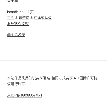
关于我
beardic.cn - 主页
工具
&
短链接
&
在线剪贴板
服务状态监控
高渐离の屋
本站作品采用
知识共享署名-相同方式共享 4.0 国际许可协
议
进行许可。
京
ICP
备
18039357
号-1