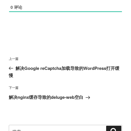
0
评论
文
上
上一篇
章
一
解决
Google reCaptcha
加载导致的
WordPress
打开缓
导
篇
慢
航
文
章
下
下一篇
一
解决
nginx
缓存导致的
deluge-web
空白
篇
文
章
搜
搜