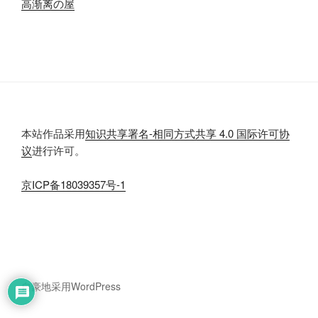
高渐离の屋
本站作品采用
知识共享署名-相同方式共享 4.0 国际许可协
议
进行许可。
京
ICP
备
18039357
号-1
自豪地采用
WordPress